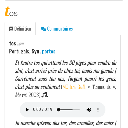
t
os
Définition
Commentaires
tos
nom.
Portugais.
Syn.
portos
.
Et l'autre tos qui attend les 30 piges pour vendre du
shit, c'est arrivé près de chez toi, ouais ma gueule |
Carrément sous ton nez, l'argent pourri les gens,
c'est plus un sentiment
(
MC Jean Gab'1
, « J't'emmerde »,
Ma vie
, 2003)
.
Je marche qu'avec des tos, des crouilles, des noirs |