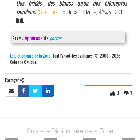
Des bridés, des blancs qu'on des blèmepros
familiaux
(
Seth Gueko
, « Ocean Drive »,
Michto
, 2011)
.
étym.
Aphérèse
de
portos
.
Le Dictionnaire de la Zone
. Tout l'argot des banlieues. © 2000 - 2026
Cobra le Cynique.
Partager
0
1
Suivre le Dictionnaire de la Zone