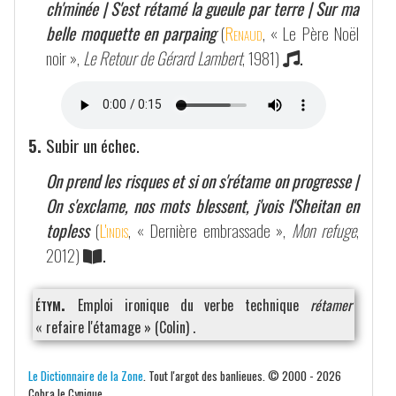
ch'minée | S'est rétamé la gueule par terre | Sur ma
belle moquette en parpaing
(
Renaud
, « Le Père Noël
noir »,
Le Retour de Gérard Lambert
, 1981)
.
5.
Subir un échec.
On prend les risques et si on s'rétame on progresse |
On s'exclame, nos mots blessent, j'vois l'Sheitan en
topless
(
L'indis
, « Dernière embrassade »,
Mon refuge
,
2012)
.
étym.
Emploi ironique du verbe technique
rétamer
« refaire l'étamage » (Colin) .
Le Dictionnaire de la Zone
. Tout l'argot des banlieues. © 2000 - 2026
Cobra le Cynique.