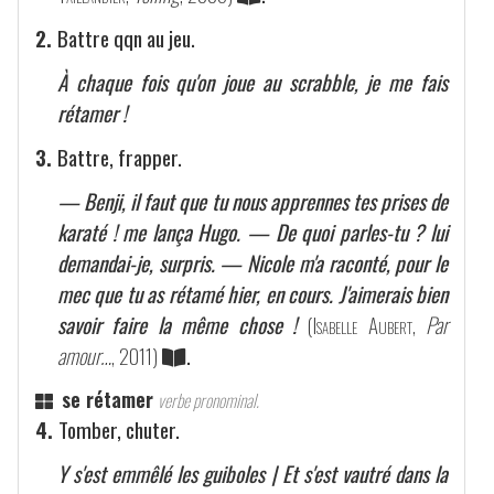
2.
Battre qqn au jeu.
À chaque fois qu'on joue au scrabble, je me fais
rétamer !
3.
Battre, frapper.
— Benji, il faut que tu nous apprennes tes prises de
karaté ! me lança Hugo. — De quoi parles-tu ? lui
demandai-je, surpris. — Nicole m'a raconté, pour le
mec que tu as rétamé hier, en cours. J'aimerais bien
savoir faire la même chose !
(
Isabelle Aubert
,
Par
amour…
, 2011)
.
se rétamer
verbe pronominal.
4.
Tomber, chuter.
Y s'est emmêlé les guiboles | Et s'est vautré dans la