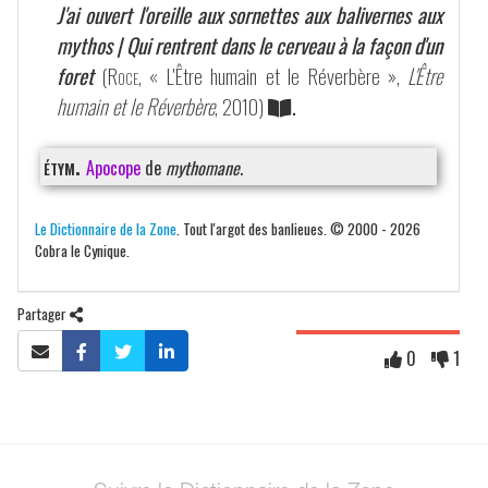
J'ai ouvert l'oreille aux sornettes aux balivernes aux
mythos | Qui rentrent dans le cerveau à la façon d'un
foret
(
Roce
, « L'Être humain et le Réverbère »,
L'Être
humain et le Réverbère
, 2010)
.
étym.
Apocope
de
mythomane
.
Le Dictionnaire de la Zone
. Tout l'argot des banlieues. © 2000 - 2026
Cobra le Cynique.
Partager
0
1