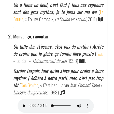
On a fumé un keuf, c'est l'Aïd | Tous ces rappeurs
sont des gros mythos, je te jures sur ma ive
(
La
Fouine
, « Fouiny Gamos »,
La Fouine vs Laouni
, 2011)
.
2.
Mensonge, racontar.
On taffe dur, j't'assure, c'est pas du mytho | Arrête
de croire que la gloire ça tombe illico presto
(
Fabe
,
« Le Soir »,
Détournement de son
, 1998)
.
Gardez l'espoir, faut qu'on s'lève pour croire à leurs
mythos | Adhère à notre parti, mec, c'est pas trop
tôt
(
Doc Gynéco
, « C'est beau la vie
feat. Bernard Tapie
»,
Liaisons dangereuses
, 1998)
.