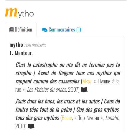
m
ytho
Définition
Commentaires (1)
mytho
nom masculin.
1.
Menteur.
C'est la catastrophe on m'a dit ne termine pas ta
strophe | Avant de flinguer tous ces mythos qui
rappent comme des casseroles
(
Mysa
, « Hymne à la
rue »,
Les Poésies du chaos
, 2007)
.
J'suis dans les bacs, les macs et les autos | Ceux de
l'autre téco font de la peine | Que des gros mythos,
tous des gros mythos
(
Booba
, « Top Niveau »,
Lunatic
,
2010)
.