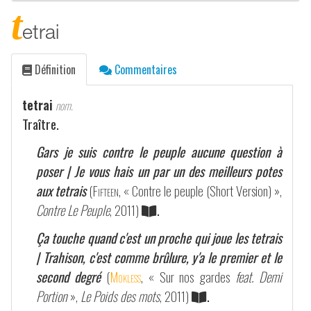
t
etrai
Définition
Commentaires
tetrai
nom.
Traître.
Gars je suis contre le peuple aucune question à
poser | Je vous hais un par un des meilleurs potes
aux tetrais
(
Fifteen
, « Contre le peuple (Short Version) »,
Contre Le Peuple
, 2011)
.
Ça touche quand c'est un proche qui joue les tetrais
| Trahison, c'est comme brûlure, y'a le premier et le
second degré
(
Mokless
, « Sur nos gardes
feat. Demi
Portion
»,
Le Poids des mots
, 2011)
.