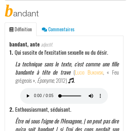
b
andant
Définition
Commentaires
bandant, ante
adjectif.
1.
Qui suscite de l'excitation sexuelle ou du désir.
La technique sans le texte, c'est comme une fille
bandante à tête de trave
(
Lucio Bukowski
, « Feu
grégeois »,
Éponyme
, 2012)
.
2.
Enthousiasmant, séduisant.
Être né sous l'signe de l'Hexagone, | on peut pas dire
qu'ça soit bandant | si l'roi des cons perdait son