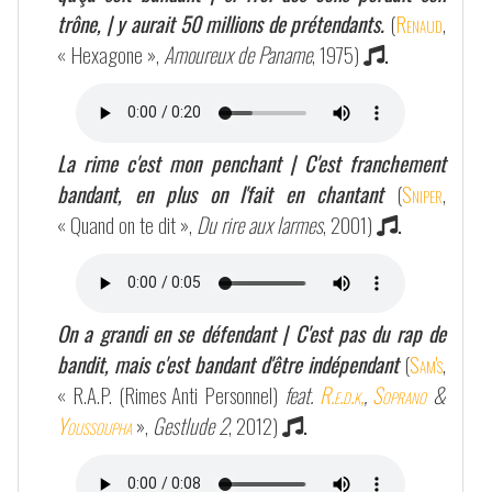
trône, | y aurait 50 millions de prétendants.
(
Renaud
,
« Hexagone »,
Amoureux de Paname
, 1975)
.
La rime c'est mon penchant | C'est franchement
bandant, en plus on l'fait en chantant
(
Sniper
,
« Quand on te dit »,
Du rire aux larmes
, 2001)
.
On a grandi en se défendant | C'est pas du rap de
bandit, mais c'est bandant d'être indépendant
(
Sam's
,
« R.A.P. (Rimes Anti Personnel)
feat.
R.e.d.k,
,
Soprano
&
Youssoupha
»,
Gestlude 2
, 2012)
.