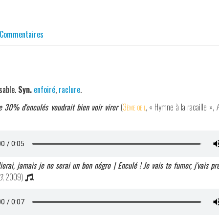
Commentaires
sable.
Syn.
enfoiré
,
raclure
.
e 30% d'enculés voudrait bien voir virer
(
3ème oeil
, « Hymne à la racaille »,
H
erai, jamais je ne serai un bon négro | Enculé ! Je vais te fumer, j'vais p
3
, 2009)
.