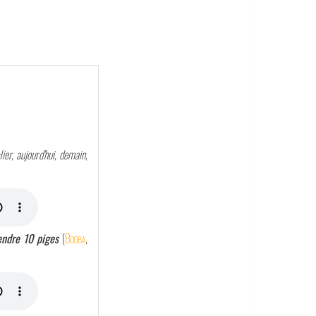
ier, aujourd'hui, demain
,
rendre 10 piges
(
Booba
,