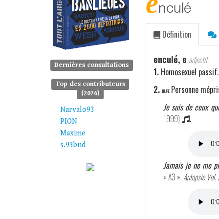
e
nculé
Définition
enculé, e
adjectif.
Dernières consultations
1.
Homosexuel passif.
Top des contributeurs
2.
Personne mépri
INJURE.
(2026)
Je suis de ceux qu
Narvalo93
1999)
.
PION
Maxime
s.93bnd
Jamais je ne me pli
« A3 »,
Autopsie Vol. 