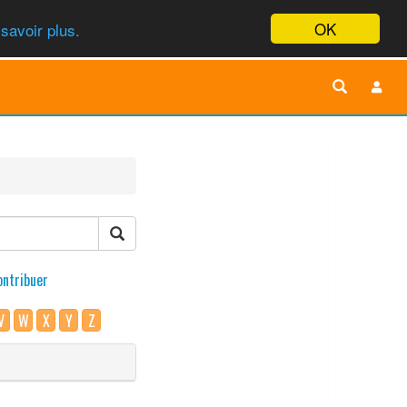
OK
savoir plus.
ontribuer
V
W
X
Y
Z