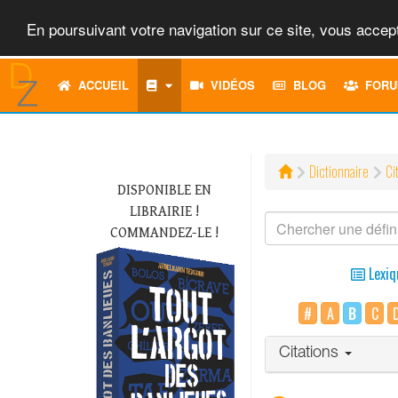
En poursuivant votre navigation sur ce site, vous accept
ACCUEIL
VIDÉOS
BLOG
FORU
Dictionnaire
Ci
DISPONIBLE EN
LIBRAIRIE !
COMMANDEZ-LE !
Lexiq
#
A
B
C
Citations