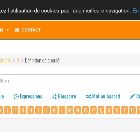
ez l'utilisation de cookies pour une meilleure navigation.
En 
TOGGLE
M
CONTACT
DROPDOWN
MENU
tations
B
Définition de enculé
ue
Expressions
Glossaire
Mot au hasard
C
D
E
F
G
H
I
J
K
L
M
N
O
P
Q
R
S
T
U