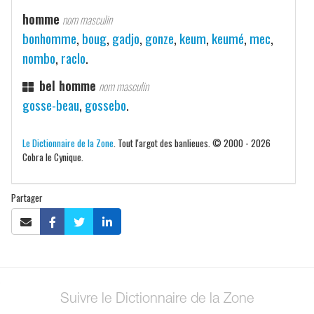
homme
nom masculin
bonhomme
,
boug
,
gadjo
,
gonze
,
keum
,
keumé
,
mec
,
nombo
,
raclo
.
bel homme
nom masculin
gosse-beau
,
gossebo
.
Le Dictionnaire de la Zone
. Tout l'argot des banlieues. © 2000 - 2026
Cobra le Cynique.
Partager
Suivre le Dictionnaire de la Zone