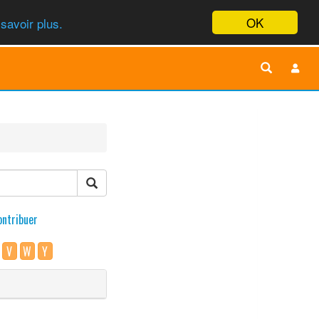
OK
savoir plus.
ontribuer
V
W
Y