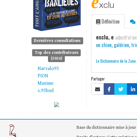
e
xclu
Définition
exclu, e
adjectif et no
Dernières consultations
en chien
,
galérien
,
tri
Top des contributeurs
(2026)
Le Dictionnaire de la Zone
Narvalo93
PION
Partager
Maxime
s.93bnd
Base du dictionnaire mise à jour 