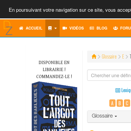
En poursuivant votre navigation sur ce site, vous accept
ACCUEIL
VIDÉOS
BLOG
FORU
Glossaire
E
DISPONIBLE EN
LIBRAIRIE !
COMMANDEZ-LE !
Lexiq
A
B
C
Glossaire