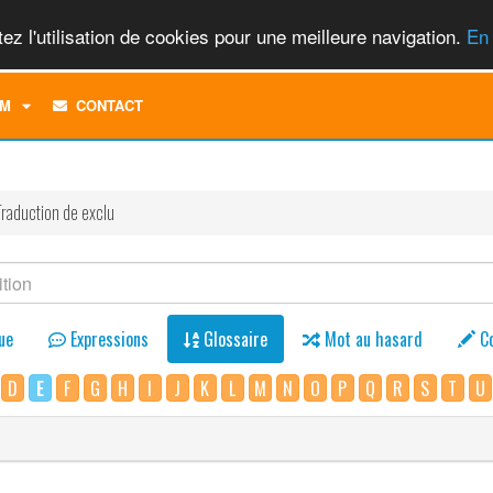
ez l'utilisation de cookies pour une meilleure navigation.
En 
TOGGLE
M
CONTACT
DROPDOWN
MENU
Traduction de exclu
ue
Expressions
Glossaire
Mot au hasard
C
D
E
F
G
H
I
J
K
L
M
N
O
P
Q
R
S
T
U