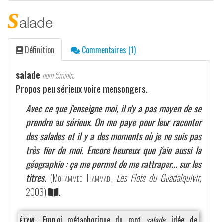
s
alade
Définition
Commentaires (1)
salade
nom féminin.
Propos peu sérieux voire mensongers.
Avec ce que j'enseigne moi, il n'y a pas moyen de se
prendre au sérieux. On me paye pour leur raconter
des salades et il y a des moments où je ne suis pas
très fier de moi. Encore heureux que j'aie aussi la
géographie : ça me permet de me rattraper... sur les
titres.
(
Mohammed Hammadi
,
Les Flots du Guadalquivir
,
2003)
.
étym.
Emploi métaphorique du mot
salade
, idée de