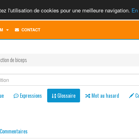
ez l'utilisation de cookies pour une meilleure navigation.
En 
TOGGLE
M
CONTACT
DROPDOWN
MENU
ction de biceps
ue
Expressions
Glossaire
Mot au hasard
C
Commentaires