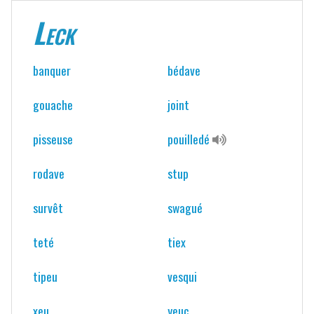
Leck
banquer
bédave
gouache
joint
pisseuse
pouilledé
rodave
stup
survêt
swagué
teté
tiex
tipeu
vesqui
xeu
yeuc