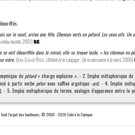
bouriffés.
s sur le seuil, arrive une fille. Cheveux verts en pétard. Les yeux vifs. Un ai
milieu hostile
, 2001)
.
le se voit ébouriffée dans le miroir, elle se trouve laide, « les cheveux en
 sa mère.
(
Jean-Claude Risse
,
L'Enfant et le Langage : De la naissance à la mort
, 2006)
tonymique de
pétard
« charge explosive ». - 2. Emploi métaphorique du 
rmé à partir verbe
péter
avec suffixe argotique
-ard
. - 4. Emploi mét
e). - 5. Emploi métaphorique du terme, analogie d'apparence entre le p
. Tout l'argot des banlieues. © 2000 - 2026 Cobra le Cynique.