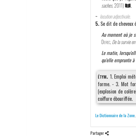
saches
, 2011)
.
~
locution adjectivale.
5.
Se dit de cheveux é
Au moment où je sui
Derec
,
De la survie en 
Le matin, lorsqu'el
qu'elle emprunte à
étym.
1. Emploi mé
forme. - 3. Mot fo
(explosion de colèr
coiffure ébouriffée.
Le Dictionnaire de la Zone
Partager