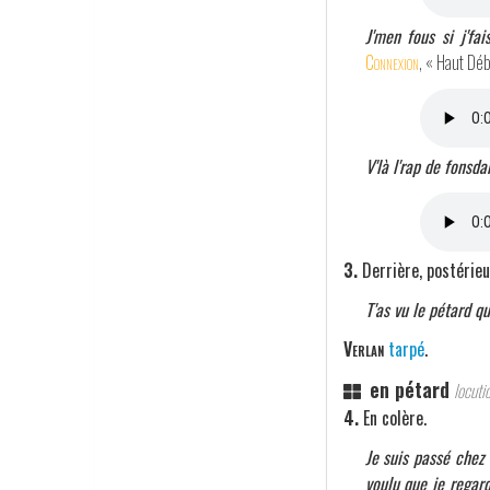
J'men fous si j'fa
Connexion
, « Haut Déb
V'là l'rap de fonsda
3.
Derrière, postérieu
T'as vu le pétard qu
Verlan
tarpé
.
en pétard
locuti
4.
En colère.
Je suis passé chez 
voulu que je regar