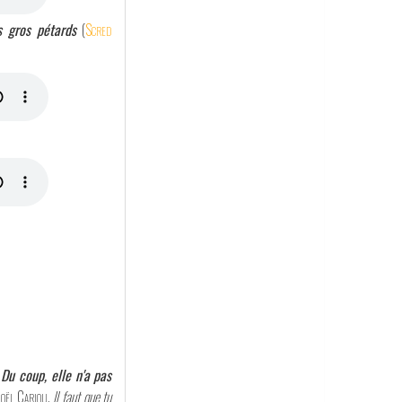
s gros pétards
(
Scred
 Du coup, elle n'a pas
Joël Cariou
,
Il faut que tu