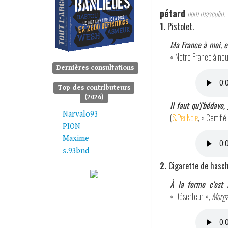
pétard
nom masculin.
1.
Pistolet.
Ma France à moi, el
« Notre France à nou
Dernières consultations
Top des contributeurs
(2026)
Il faut qu'j'bédave
Narvalo93
(
S.Pri Noir
, « Certifi
PION
Maxime
s.93bnd
2.
Cigarette de hasc
À la ferme c'est 
« Déserteur »,
Morga