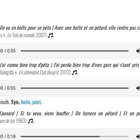
le va en boîte pour se péta | Avec une batte et un pétard, elle rentre pas 
s »,
Le Toit du monde
, 2007)
.
, j'ai connu bien trop d'péta | J'ai perdu bien trop d'mes gars qui s'sont pris
é Gangsta »,
En attendant Etat d'esprit
, 2012)
.
hisch.
Syn.
bedo
,
joint
.
l'panard | Si tu veux, viens bouffer | On fumera un pétard | Et on p
ne de toi
, 1983)
.