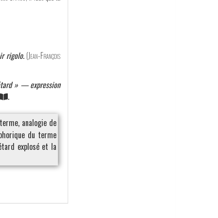
r rigolo.
(
Jean-François
 pétard » — expression
.
terme, analogie de
aphorique du terme
étard explosé et la