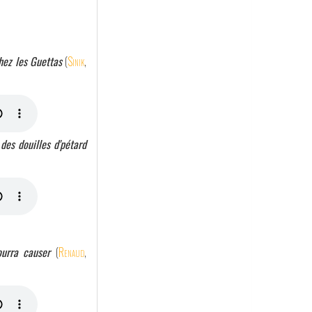
chez les Guettas
(
Sinik
,
 des douilles d'pétard
ourra causer
(
Renaud
,