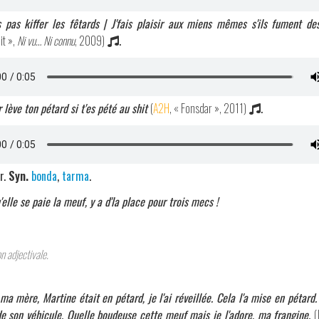
is pas kiffer les fêtards | J'fais plaisir aux miens mêmes s'ils fument de
it »,
Ni vu… Ni connu
, 2009)
.
r lève ton pétard si t'es pété au shit
(
A2H
, « Fonsdar », 2011)
.
r.
Syn.
bonda
,
tarma
.
'elle se paie la meuf, y a d'la place pour trois mecs !
on adjectivale.
ma mère, Martine était en pétard, je l'ai réveillée. Cela l'a mise en pétard.
de son véhicule. Quelle boudeuse cette meuf mais je l'adore, ma frangine.
(