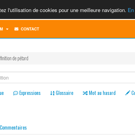
ez l'utilisation de cookies pour une meilleure navigation.
En 
TOGGLE
M
CONTACT
DROPDOWN
MENU
finition de pétard
ue
Expressions
Glossaire
Mot au hasard
C
Commentaires