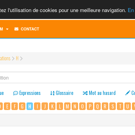
ez l'utilisation de cookies pour une meilleure navigation.
En 
TOGGLE
M
CONTACT
DROPDOWN
MENU
tations
H
ue
Expressions
Glossaire
Mot au hasard
C
D
E
F
G
H
I
J
K
L
M
N
O
P
Q
R
S
T
U