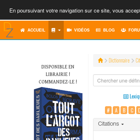
En poursuivant votre navigation sur ce site, vous accept
ACCUEIL
VIDÉOS
BLOG
FORU
Dictionnaire
Ci
DISPONIBLE EN
LIBRAIRIE !
COMMANDEZ-LE !
Lexiq
#
A
B
C
Citations