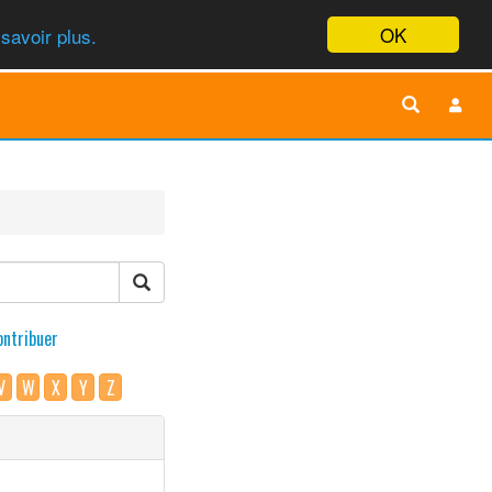
OK
savoir plus.
ontribuer
V
W
X
Y
Z